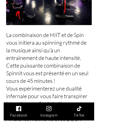
La combinaison de HIIT et de Spin
vous initiera au spinning rythmé de
la musique ainsi qu'à un
entraînement de haute intensité.
Cette puissante combinaison de
Spinnit vous est présenté en un seul
cours de 45 minutes !
Vous expérimenterez une dualité
infernale pour vous faire transpirer
intensément afin de brûler un
maximum de calories.
Facebook
Instagram
TikTok
Ambiance motivante avec DEUX
instructeurs pour vous offrir un
entraînement jamais vu dans notre