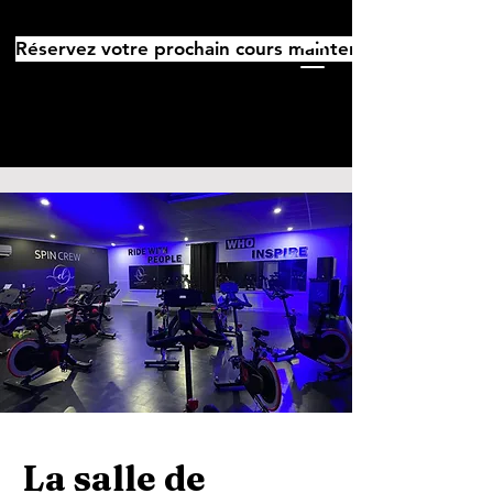
Réservez votre prochain cours maintenant
La salle de