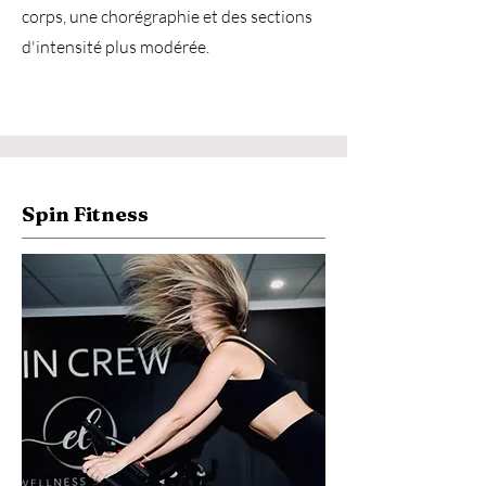
corps, une chorégraphie et des sections
d'intensité plus modérée.
Spin Fitness